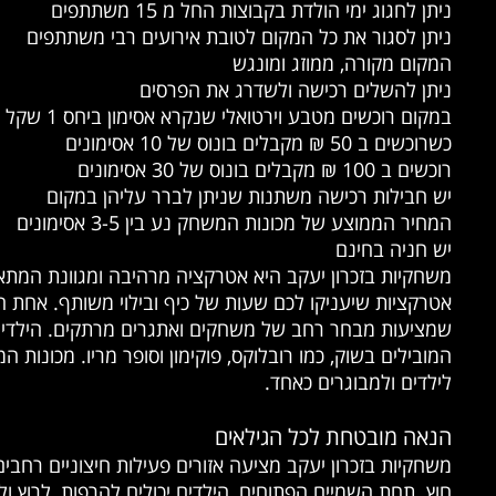
ניתן לחגוג ימי הולדת בקבוצות החל מ 15 משתתפים
ניתן לסגור את כל המקום לטובת אירועים רבי משתתפים
המקום מקורה, ממוזג ומונגש
ניתן להשלים רכישה ולשדרג את הפרסים
במקום רוכשים מטבע וירטואלי שנקרא אסימון ביחס 1 שקל = 1 אסימון
כשרוכשים ב 50 ₪ מקבלים בונוס של 10 אסימונים
רוכשים ב 100 ₪ מקבלים בונוס של 30 אסימונים
יש חבילות רכישה משתנות שניתן לברר עליהן במקום
המחיר הממוצע של מכונות המשחק נע בין 3-5 אסימונים
יש חניה בחינם
משחקיות בזכרון יעקב היא אטרקציה מרהיבה ומגוונת המתא
אטרקציות שיעניקו לכם שעות של כיף ובילוי משותף. אחת 
שמציעות מבחר רחב של משחקים ואתגרים מרתקים. הילדים 
המובילים בשוק, כמו רובלוקס, פוקימון וסופר מריו. מכונות
לילדים ולמבוגרים כאחד.
הנאה מובטחת לכל הגילאים
משחקיות בזכרון יעקב מציעה אזורים פעילות חיצוניים רחבים
חוץ. תחת השמיים הפתוחים, הילדים יכולים להרפות, לרוץ ול