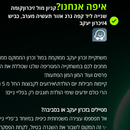
איפה אנחנו?
קניון מול זיכרון
קומה
שנייה ליד קפה גרג
אזור תעשיה מערב, כביש
4
זיכרון יעקב
משחקיית זכרון יעקב ממוקמת במול זכרון הממוקם ממול
מחכים לכם במשחקייה המטריפה שלנו שכוללת את המכו
פרסים ועוד המון המון הפתעות!
קיימות חבילות יום הולדת\אירועים לקבוצות החל מ 5 ועד 50 משתתפים
הרי כולם יודעים שימי הולדת חוגגים רק בפליי גיים!
מטיילים בזכרון יעקב או בסביבה?
אל תפספסו עצירה משפחתית כיפית במיוחד ב־פליי גיים
✨ זה המקום לשבור את השגרה בטיול, לקחת הפסקה מה